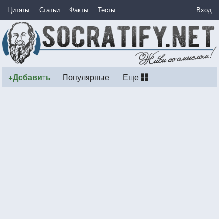
Цитаты
Статьи
Факты
Тесты
Вход
+Добавить
Популярные
Еще