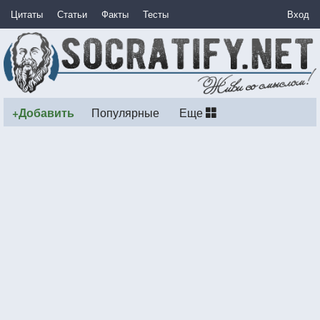
Цитаты
Статьи
Факты
Тесты
Вход
+Добавить
Популярные
Еще