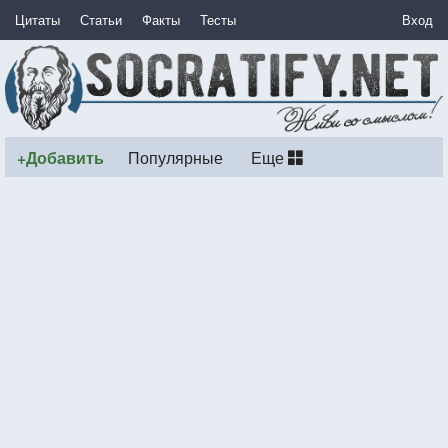
Цитаты
Статьи
Факты
Тесты
Вход
+Добавить
Популярные
Еще