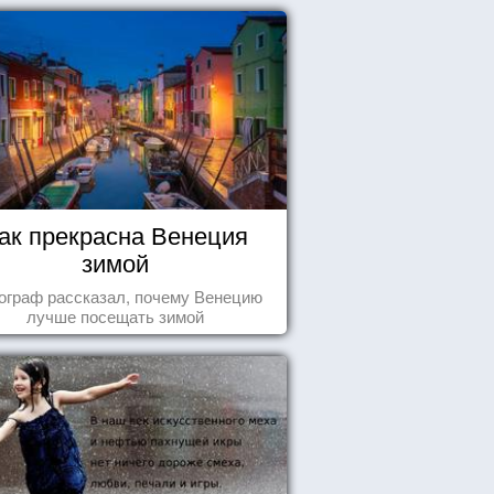
восхититься...
ак прекрасна Венеция
зимой
ограф рассказал, почему Венецию
лучше посещать зимой