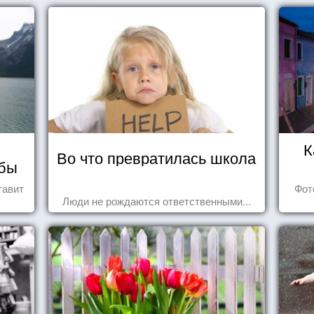
К
Во что превратилась школа
мбы
тавит
Фот
Люди не рождаются ответственными...