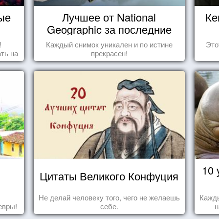
ые
Лучшее от National
Ке
Geographic за последние
пару лет
!
Каждый снимок уникален и по истине
Это
ть на
прекрасен!
ить
10 
Цитаты Великого Конфуция
Не делай человеку того, чего не желаешь
Кажды
евры!
себе.
н
за