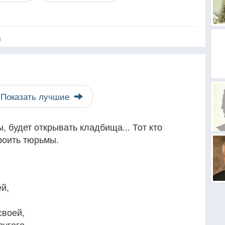
я
Показать лучшие
, будет открывать кладбища... Тот кто
роить тюрьмы.
й,
своей,
ругого.