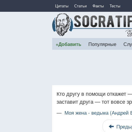
Цитаты
Статьи
Факты
Тесты
+Добавить
Популярные
Слу
Кто другу в помощи откажет —
заставит друга — тот вовсе зр
—
Моя жена - ведьма (Андрей 
Преды