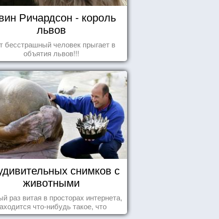
вин Ричардсон - король
львов
т бесстрашный человек прыгает в
объятия львов!!!
удивительных снимков с
животными
й раз витая в просторах интернета,
аходится что-нибудь такое, что
ставляет улыбнуться, удивиться,