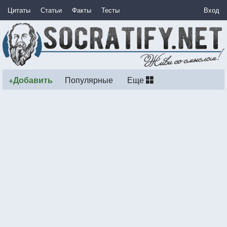
Цитаты
Статьи
Факты
Тесты
Вход
+Добавить
Популярные
Еще