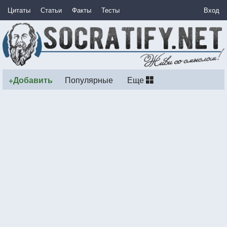
Цитаты
Статьи
Факты
Тесты
Вход
+Добавить
Популярные
Еще