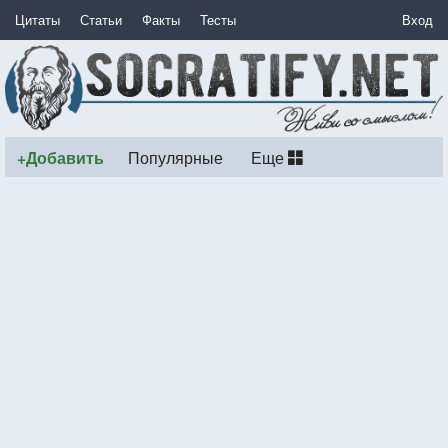
Цитаты
Статьи
Факты
Тесты
Вход
+Добавить
Популярные
Еще