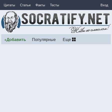
Цитаты
Статьи
Факты
Тесты
Вход
+Добавить
Популярные
Еще