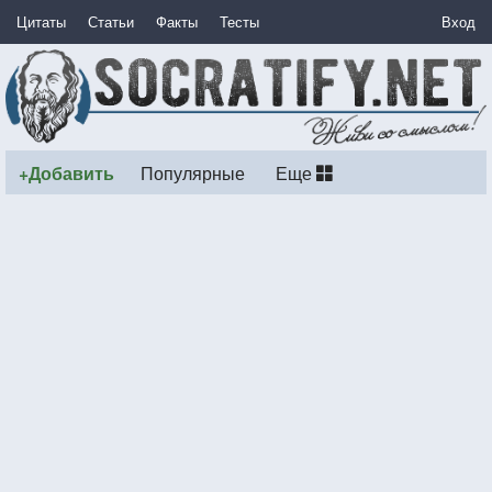
Цитаты
Статьи
Факты
Тесты
Вход
+Добавить
Популярные
Еще