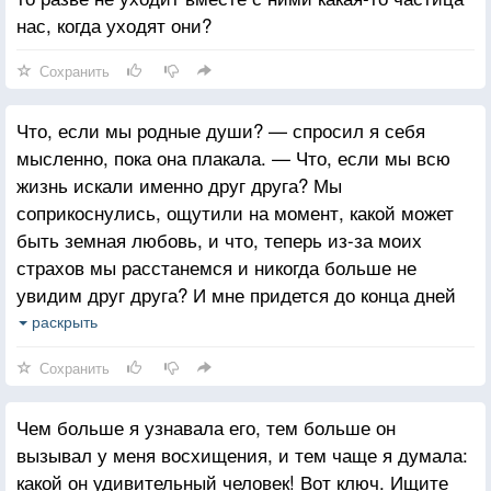
нас, когда уходят они?
Сохранить
Что, если мы родные души? — спросил я себя
мысленно, пока она плакала. — Что, если мы всю
жизнь искали именно друг друга? Мы
соприкоснулись, ощутили на момент, какой может
быть земная любовь, и что, теперь из-за моих
страхов мы расстанемся и никогда больше не
увидим друг друга? И мне придется до конца дней
своих искать ту, что я уже однажды нашел, но
раскрыть
испугался и не сумел полюбить?
Сохранить
Чем больше я узнавала его, тем больше он
вызывал у меня восхищения, и тем чаще я думала:
какой он удивительный человек! Вот ключ. Ищите