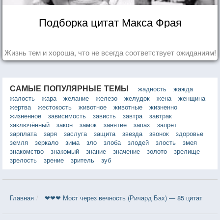
Подборка цитат Макса Фрая
Жизнь тем и хороша, что не всегда соответствует ожиданиям!
САМЫЕ ПОПУЛЯРНЫЕ ТЕМЫ
жадность
жажда
жалость
жара
желание
железо
желудок
жена
женщина
жертва
жестокость
животное
животные
жизненно
жизненное
зависимость
зависть
завтра
завтрак
заключённый
закон
замок
занятие
запах
запрет
зарплата
заря
заслуга
защита
звезда
звонок
здоровье
земля
зеркало
зима
зло
злоба
злодей
злость
змея
знакомство
знакомый
знание
значение
золото
зрелище
зрелость
зрение
зритель
зуб
Главная
❤❤❤ Мост через вечность (Ричард Бах) — 85 цитат