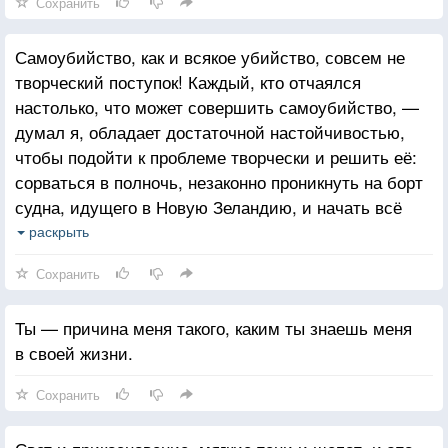
Сохранить
Самоубийство, как и всякое убийство, совсем не
творческий поступок! Каждый, кто отчаялся
настолько, что может совершить самоубийство, —
думал я, обладает достаточной настойчивостью,
чтобы подойти к проблеме творчески и решить её:
сорваться в полночь, незаконно проникнуть на борт
судна, идущего в Новую Зеландию, и начать всё
сначала — жить так, как он всегда хотел. Однако
раскрыть
люди боятся бросить вызов судьбе.
Сохранить
Ты — причина меня такого, каким ты знаешь меня
в своей жизни.
Сохранить