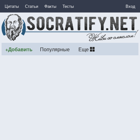
Цитаты
Статьи
Факты
Тесты
Вход
+Добавить
Популярные
Еще