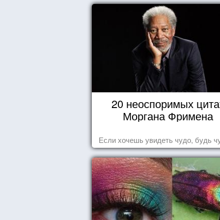
20 неоспоримых цита
Моргана Фримена
Если хочешь увидеть чудо, будь ч