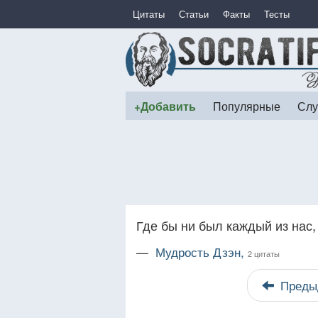
Цитаты
Статьи
Факты
Тесты
+Добавить
Популярные
Слу
Где бы ни был каждый из нас,
—
Мудрость Дзэн,
2 цитаты
Преды