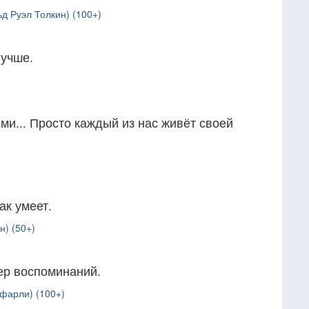
д Руэл Толкин) (100+)
лучше.
ми... Просто каждый из нас живёт своей
ак умеет.
н) (50+)
ер воспоминаний.
фарли) (100+)