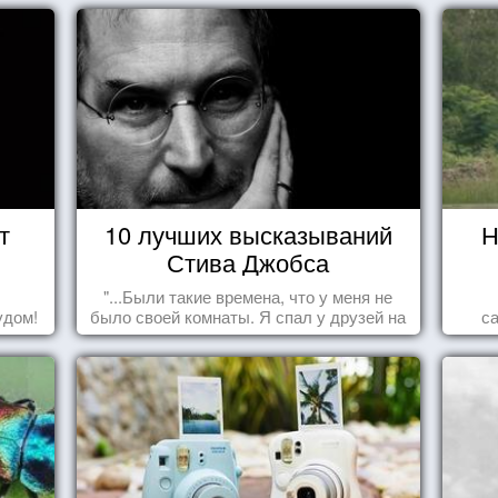
т
10 лучших высказываний
Н
Стива Джобса
"...Были такие времена, что у меня не
удом!
было своей комнаты. Я спал у друзей на
с
полу, а для того, чтобы купить еды -
сдавал бутылки из под кока-колы"