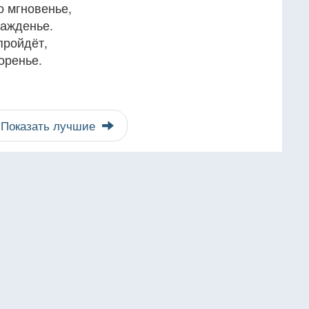
о мгновенье,
лажденье.
пройдёт,
оренье.
Показать лучшие