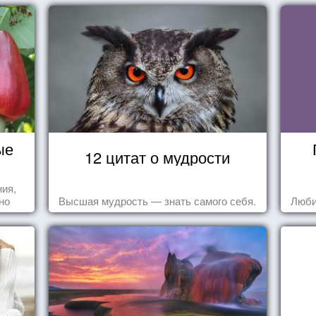
ые
12 цитат о мудрости
ния,
но
Высшая мудрость — знать самого себя.
Люби
яли
у.