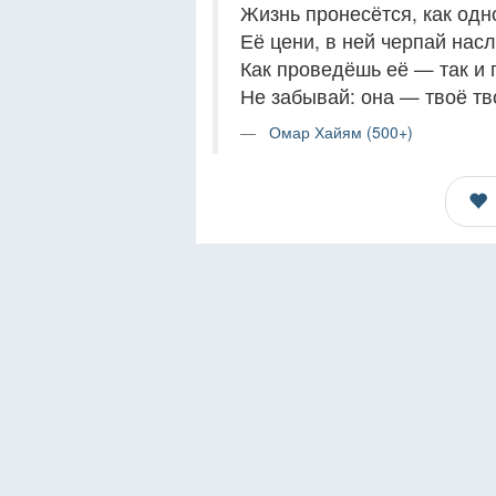
Жизнь пронесётся, как одн
Её цени, в ней черпай нас
Как проведёшь её — так и 
Не забывай: она — твоё тв
Омар Хайям (500+)