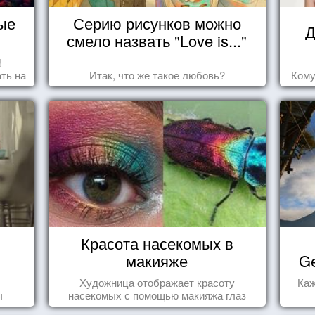
ые
Серию рисунков можно
Д
смело назвать "Love is..."
!
ть на
Итак, что же такое любовь?
Кому
ить
Красота насекомых в
макияже
Ge
Художница отображает красоту
Каж
ы
насекомых с помощью макияжа глаз