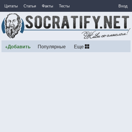
Цитаты
Статьи
Факты
Тесты
Вход
+Добавить
Популярные
Еще