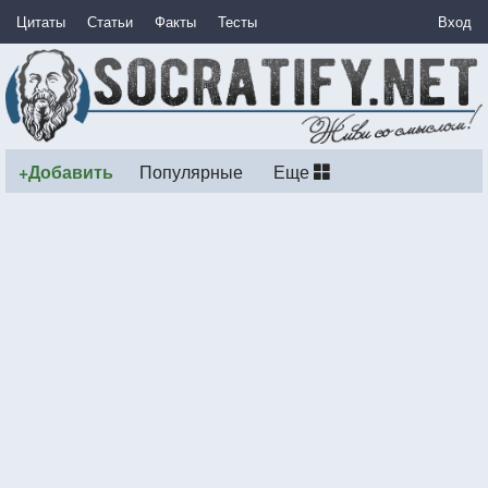
Цитаты
Статьи
Факты
Тесты
Вход
+Добавить
Популярные
Еще