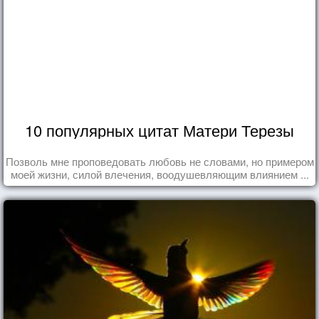
10 популярных цитат Матери Терезы
Позволь мне проповедовать любовь не словами, но примером
моей жизни, силой влечения, воодушевляющим влиянием ...