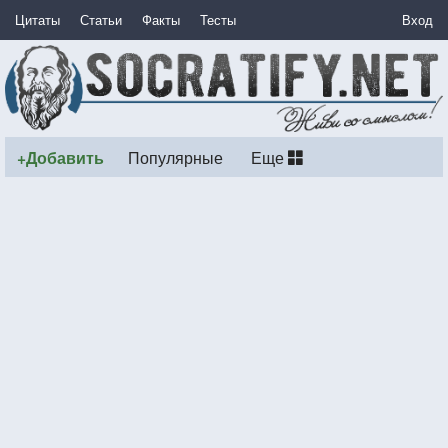
Цитаты
Статьи
Факты
Тесты
Вход
+Добавить
Популярные
Еще