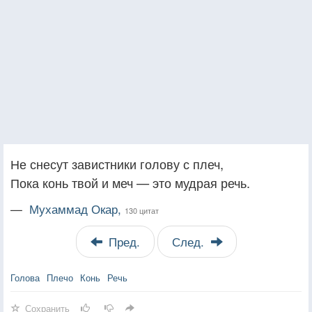
Не снесут завистники голову с плеч,
Пока конь твой и меч — это мудрая речь.
—
Мухаммад Окар,
130 цитат
Пред.
След.
Голова
Плечо
Конь
Речь
Сохранить