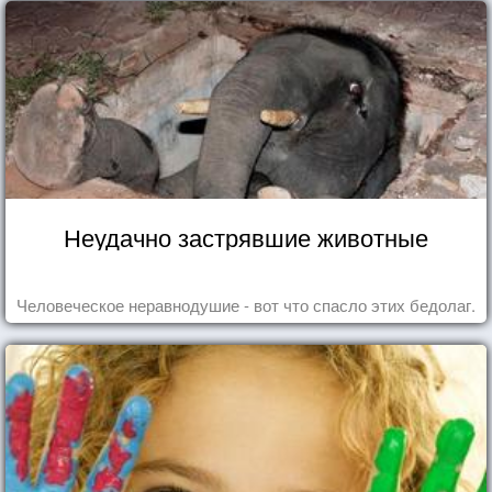
Неудачно застрявшие животные
Человеческое неравнодушие - вот что спасло этих бедолаг.