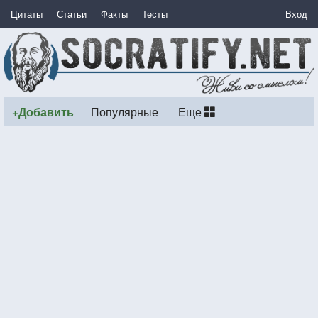
Цитаты
Статьи
Факты
Тесты
Вход
+Добавить
Популярные
Еще