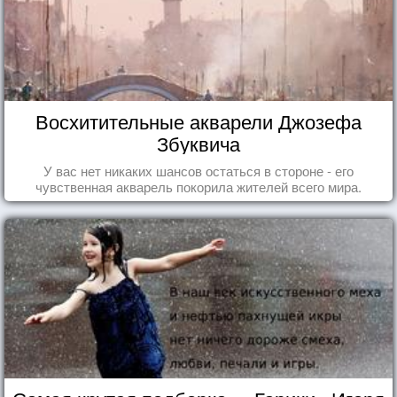
Восхитительные акварели Джозефа
Збуквича
У вас нет никаких шансов остаться в стороне - его
чувственная акварель покорила жителей всего мира.