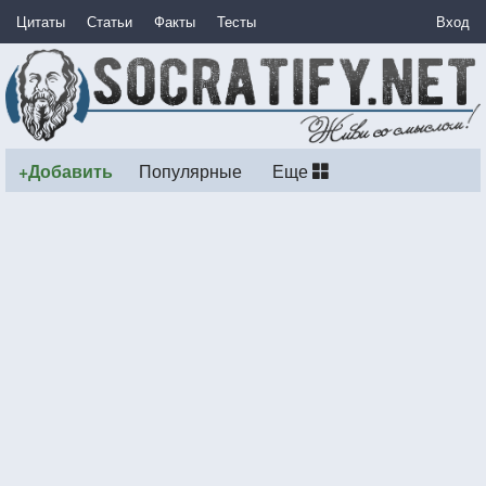
Цитаты
Статьи
Факты
Тесты
Вход
+Добавить
Популярные
Еще