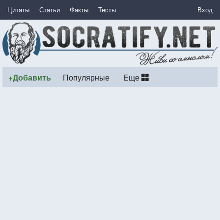
Цитаты
Статьи
Факты
Тесты
Вход
+Добавить
Популярные
Еще