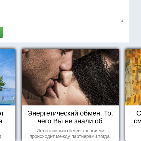
от
Энергетический обмен. То,
С
а
чего Вы не знали об
см
отношениях
Интенсивный обмен энергиями
)
происходит между партнерами тогда,