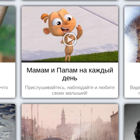
когда они испытывают симпатию друг к
другу...
Мамам и Папам на каждый
день
ечто
Прислушивайтесь, наблюдайте и любите
Виде
своих малышей!