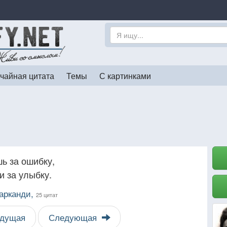
чайная цитата
Темы
С картинками
шь за ошибку,
и за улыбку.
арканди,
25 цитат
дущая
Следующая