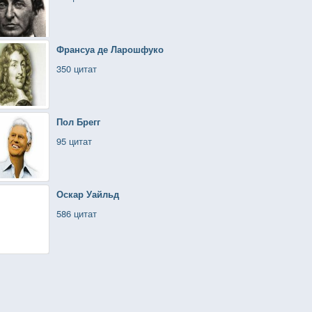
Франсуа де Ларошфуко
350 цитат
Пол Брегг
95 цитат
Оскар Уайльд
586 цитат