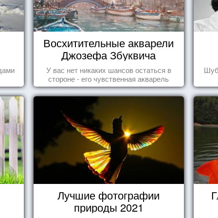
Восхитительные акварели
Джозефа Збуквича
дами
У вас нет никаких шансов остаться в
Шуб
стороне - его чувственная акварель
покорила жителей всего мира.
Лучшие фотографии
Г
природы 2021