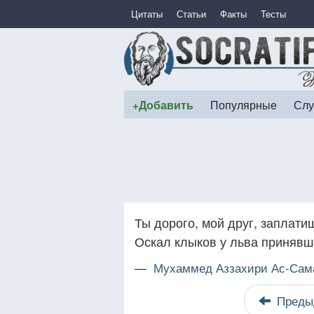
Цитаты
Статьи
Факты
Тесты
+Добавить
Популярные
Слу
Ты дорого, мой друг, заплати
Оскал клыков у льва принявш
—
Мухаммед Аззахири Ас-Сам
Преды