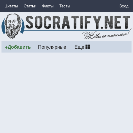
Цитаты
Статьи
Факты
Тесты
Вход
+Добавить
Популярные
Еще