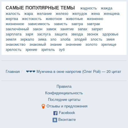
САМЫЕ ПОПУЛЯРНЫЕ ТЕМЫ
жадность
жажда
жалость
жара
желание
железо
желудок
жена
женщина
жертва
жестокость
животное
животные
жизненно
жизненное
зависимость
зависть
завтра
завтрак
заключённый
закон
замок
занятие
запах
запрет
зарплата
заря
заслуга
защита
звезда
звонок
здоровье
земля
зеркало
зима
зло
злоба
злодей
злость
змея
знакомство
знакомый
знание
значение
золото
зрелище
зрелость
зрение
зритель
зуб
Главная
❤❤❤ Мужчина в окне напротив (Олег Рой) — 20 цитат
Правила
Конфиденциальность
Последние цитаты
Отзывы и предложения
Facebook
Вконтакте