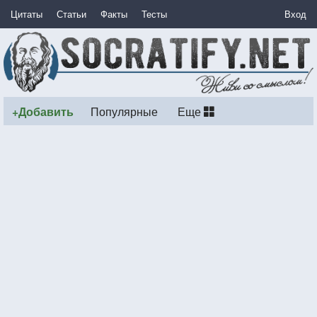
Цитаты
Статьи
Факты
Тесты
Вход
+Добавить
Популярные
Еще