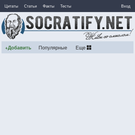
Цитаты
Статьи
Факты
Тесты
Вход
+Добавить
Популярные
Еще