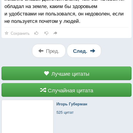
— будущее. Вот и получается, что мы никогда не
обладал на земле, каким бы здоровьем
живем, только располагаем жить и, уповая на
и удобствами ни пользовался, он недоволен, если
счастье, так никогда его и не обретаем.
не пользуется почетом у людей.
Сохранить
Пред.
След.
Лучшие цитаты
Случайная цитата
Игорь Губерман
525 цитат