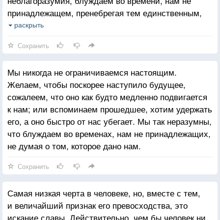
неблагоразумия, блуждаем во времени, нам не
принадлежащем, пренебрегая тем единственным,
которое нам дано, исполненные тщеты, целиком
раскрыть
погружаемся в исчезнувшее, бездумно ускользая от
Сохранить
того единственного, которое при нас. А дело в том,
что настоящее почти всегда причиняет нам боль.
Мы никогда не ограничиваемся настоящим.
Когда оно горестно, мы стараемся его не видеть,
Желаем, чтобы поскорее наступило будущее,
а когда отрадно — горюем, видя, как быстро оно
сожалеем, что оно как будто медленно подвигается
ускользает. Мы пытаемся продлить его,
к нам; или вспоминаем прошедшее, хотим удержать
переправляя в будущее, тщимся распоряжаться
его, а оно быстро от нас убегает. Мы так неразумны,
тем, что не в нашей власти, мечтаем о времени, до
что блуждаем во временах, нам не принадлежащих,
которого, быть может, не дотянем. Покопайтесь
не думая о том, которое дано нам.
в своих мыслях, и вы найдете в них или прошлое,
или будущее. О настоящем мы почти не думаем,
Сохранить
а если и думаем, то лишь в надежде, что оно
подскажет нам, как лучше устроить будущее.
Самая низкая черта в человеке, но, вместе с тем,
Настоящее никогда не бывает нашей целью, оно
и величайший признак его превосходства, это
вместе с про­шлым — средства, единственная цель
искание славы. Действительно, чем бы человек ни