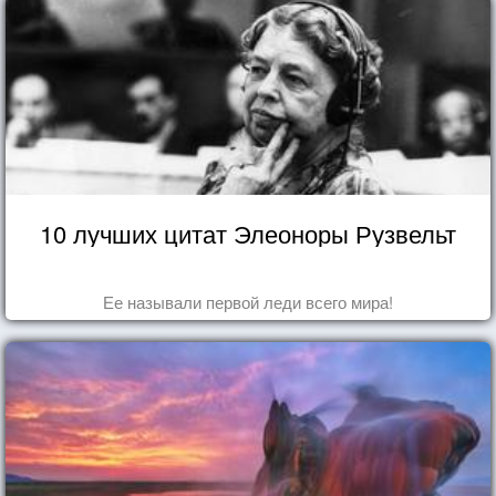
10 лучших цитат Элеоноры Рузвельт
Ее называли первой леди всего мира!