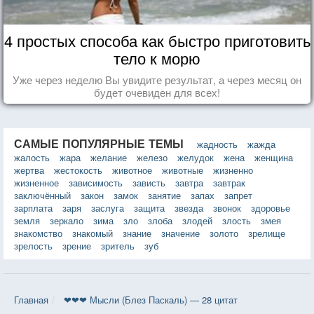
4 простых способа как быстро приготовить
тело к морю
Уже через неделю Вы увидите результат, а через месяц он
будет очевиден для всех!
САМЫЕ ПОПУЛЯРНЫЕ ТЕМЫ
жадность
жажда
жалость
жара
желание
железо
желудок
жена
женщина
жертва
жестокость
животное
животные
жизненно
жизненное
зависимость
зависть
завтра
завтрак
заключённый
закон
замок
занятие
запах
запрет
зарплата
заря
заслуга
защита
звезда
звонок
здоровье
земля
зеркало
зима
зло
злоба
злодей
злость
змея
знакомство
знакомый
знание
значение
золото
зрелище
зрелость
зрение
зритель
зуб
Главная
❤❤❤ Мысли (Блез Паскаль) — 28 цитат