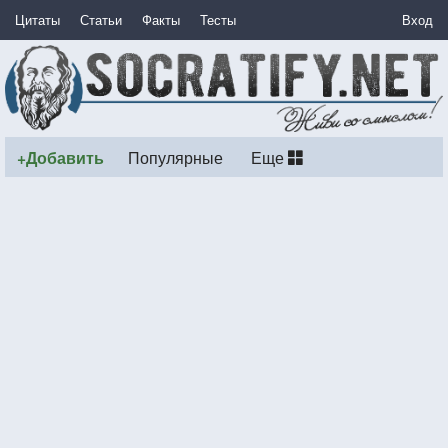
Цитаты
Статьи
Факты
Тесты
Вход
+Добавить
Популярные
Еще