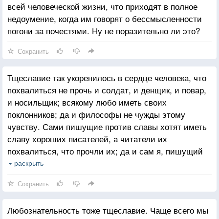
всей человеческой жизни, что приходят в полное
недоумение, когда им говорят о бессмысленности
погони за почестями. Ну не поразительно ли это?
Сохранить
Тщеславие так укоренилось в сердце человека, что
похвалиться не прочь и солдат, и денщик, и повар,
и носильщик; всякому любо иметь своих
поклонников; да и философы не чужды этому
чувству. Сами пишущие против славы хотят иметь
славу хороших писателей, а читатели их
похвалиться, что прочли их; да и сам я, пишущий
это, имею, может быть, то же желание, а равно
раскрыть
и читатель.
Сохранить
Любознательность тоже тщеславие. Чаще всего мы