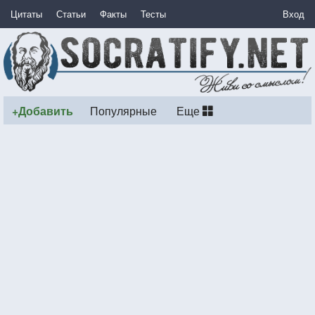
Цитаты
Статьи
Факты
Тесты
Вход
+Добавить
Популярные
Еще