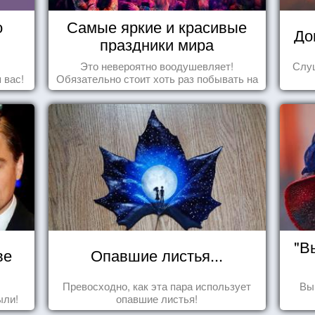
о
Самые яркие и красивые
До
праздники мира
Это невероятно воодушевляет!
Слуш
 вас!
Обязательно стоит хоть раз побывать на
подобных мероприятиях и получить
массу впечатлений!
"В
ве
Опавшие листья...
Превосходно, как эта пара использует
Вы
ыли!
опавшие листья!