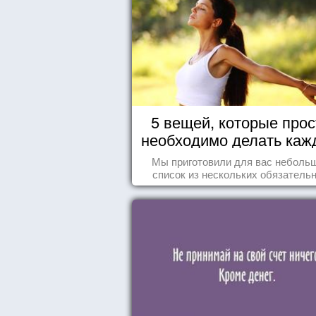
5 вещей, которые прос
необходимо делать каж
день
Мы приготовили для вас неболь
список из нескольких обязатель
вещей, которые должны стать ча
вашего дня.