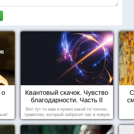
 о
Квантовый скачок. Чувство
С
благодарности. Часть II
см
Вот тут то нам и нужен какой то толчек,
дым!
трамплин, который забросит нас в новую
реальность. БЛАГОДАРНОСТЬ.