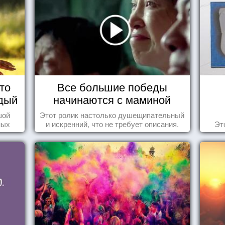
то
Все большие победы
дый
начинаются с маминой
колыбели
шой
Этот ролик настолько душещипательный
ных
и искренний, что не требует описания.
Эт
стью