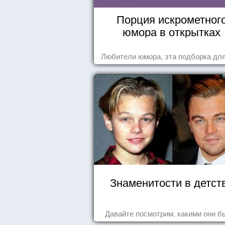
Порция искрометног
юмора в открытках
Любители юмора, эта подборка для
Знаменитости в детст
Давайте посмотрим, какими они б