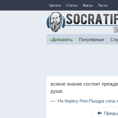
Цитаты
Статьи
Факты
Тесты
+Добавить
Популярные
Слу
всякое знание состоит прежде
души.
—
На берегу Рио-Пьедра села 
Преды