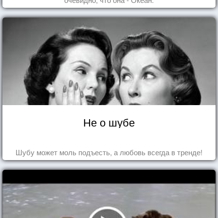
Не о шубе
Шубу может моль подъесть, а любовь всегда в тренде!