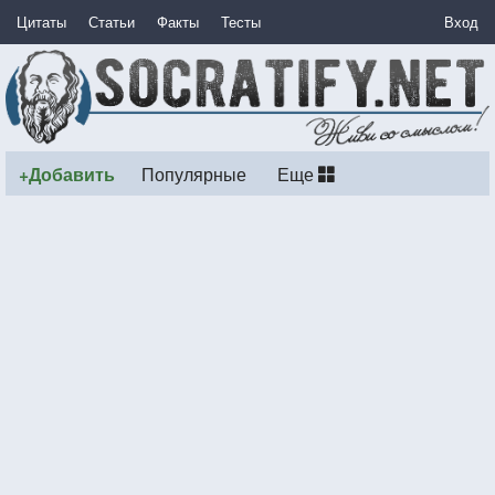
Цитаты
Статьи
Факты
Тесты
Вход
+Добавить
Популярные
Еще