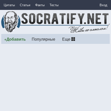
Цитаты
Статьи
Факты
Тесты
Вход
+Добавить
Популярные
Еще