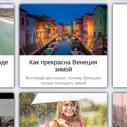
оде
Как прекрасна Венеция
зимой
Фотограф рассказал, почему Венецию
лучше посещать зимой