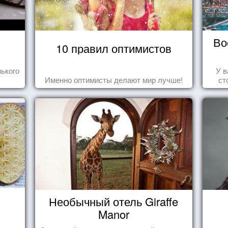
Во
10 правил оптимистов
ького
У в
Именно оптимисты делают мир лучше!
ст
Необычный отель Giraffe
Manor