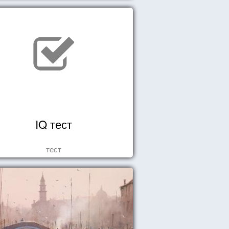
IQ тест
тест