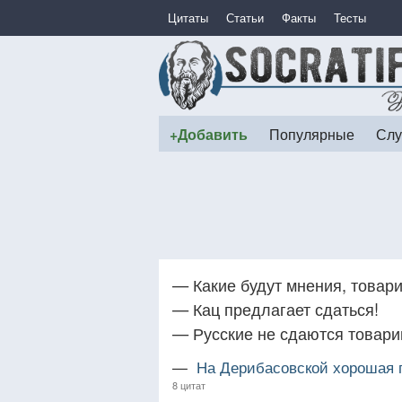
Цитаты
Статьи
Факты
Тесты
+Добавить
Популярные
Слу
— Какие будут мнения, товар
— Кац предлагает сдаться!
— Русские не сдаются товари
—
На Дерибасовской хорошая п
8 цитат