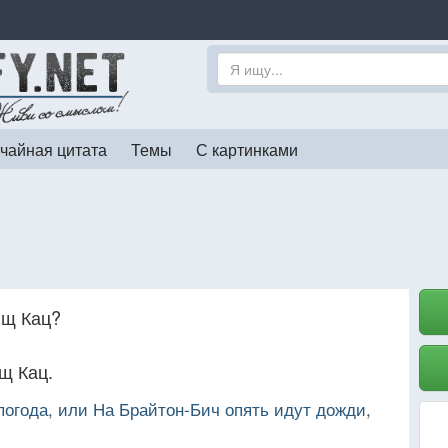
чайная цитата
Темы
С картинками
ищ Кац?
щ Кац.
огода, или На Брайтон-Бич опять идут дожди,