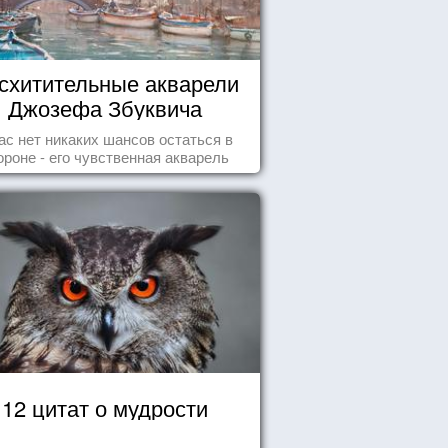
схитительные акварели
Джозефа Збуквича
ас нет никаких шансов остаться в
ороне - его чувственная акварель
покорила жителей всего мира.
12 цитат о мудрости