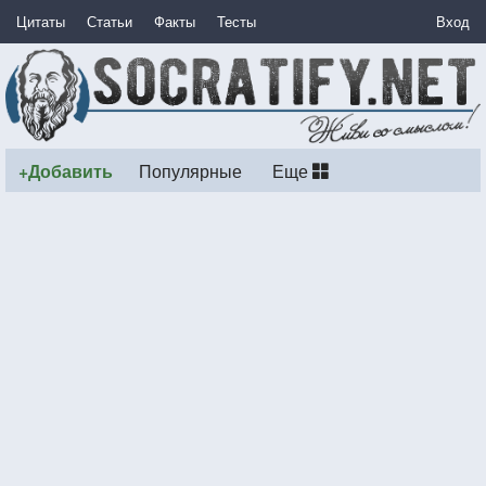
Цитаты
Статьи
Факты
Тесты
Вход
+Добавить
Популярные
Еще