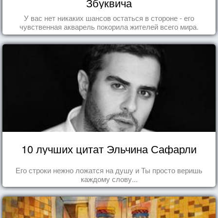
Збуквича
У вас нет никаких шансов остаться в стороне - его
чувственная акварель покорила жителей всего мира.
10 лучших цитат Эльчина Сафарли
Его строки нежно ложатся на душу и Ты просто веришь
каждому слову...