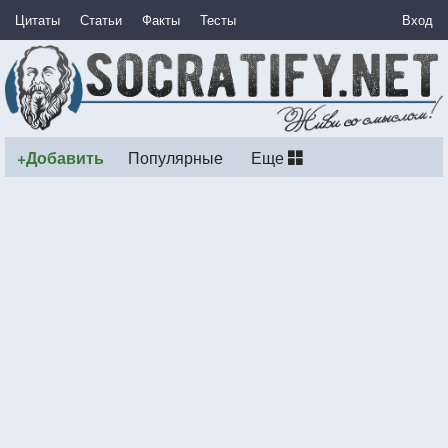
Цитаты
Статьи
Факты
Тесты
Вход
+Добавить
Популярные
Еще