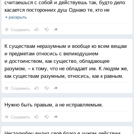
считаешься с собой и действуешь так, будто дело
касается посторонних душ Однако те, кто не
следует за движениями собственной души,
раскрыть
неизбежно несчастны.
Сохранить
К существам неразумным и вообще ко всем вещам
и предметам относись с великодушием
и достоинством, как существо, обладающее
разумом, – к тому, что не обладает им. К людям же,
как существам разумным, относись, как к равным.
Сохранить
Нужно быть правым, а не исправляемым.
Сохранить
Честолюбец видит своё благо в чужом действии.