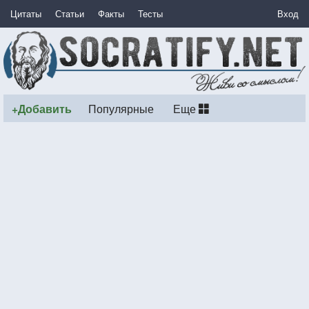
Цитаты
Статьи
Факты
Тесты
Вход
+Добавить
Популярные
Еще