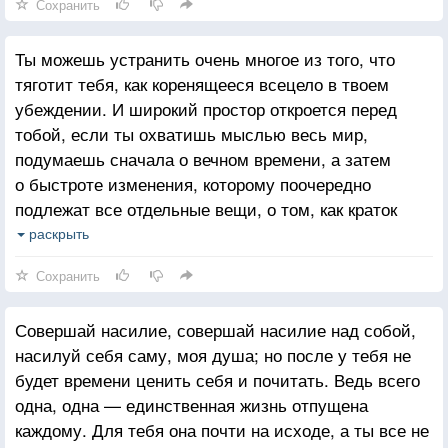
Сохранить
Ты можешь устранить очень многое из того, что
тяготит тебя, как коренящееся всецело в твоем
убеждении. И широкий простор откроется перед
тобой, если ты охватишь мыслью весь мир,
подумаешь сначала о вечном времени, а затем
о быстроте изменения, которому поочередно
подлежат все отдельные вещи, о том, как краток
промежуток между их возникновением
раскрыть
и исчезновением, о бездне времени до их
Сохранить
возникновения и беспредельности после их
исчезновения.
Совершай насилие, совершай насилие над собой,
насилуй себя саму, моя душа; но после у тебя не
будет времени ценить себя и почитать. Ведь всего
одна, одна — единственная жизнь отпущена
каждому. Для тебя она почти на исходе, а ты все не