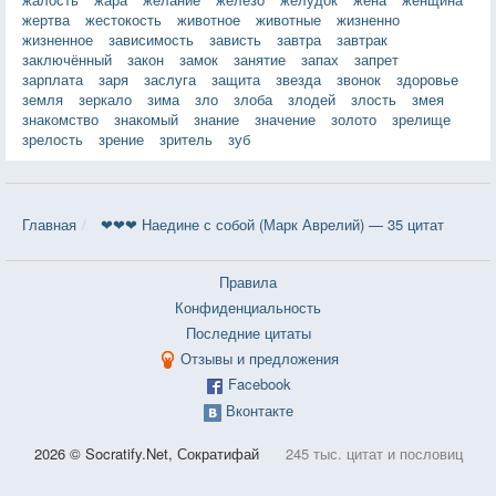
жертва
жестокость
животное
животные
жизненно
жизненное
зависимость
зависть
завтра
завтрак
заключённый
закон
замок
занятие
запах
запрет
зарплата
заря
заслуга
защита
звезда
звонок
здоровье
земля
зеркало
зима
зло
злоба
злодей
злость
змея
знакомство
знакомый
знание
значение
золото
зрелище
зрелость
зрение
зритель
зуб
Главная
❤❤❤ Наедине с собой (Марк Аврелий) — 35 цитат
Правила
Конфиденциальность
Последние цитаты
Отзывы и предложения
Facebook
Вконтакте
2026 © Socratify.Net, Сократифай
245 тыс. цитат и пословиц