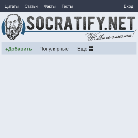
Цитаты
Статьи
Факты
Тесты
Вход
+Добавить
Популярные
Еще