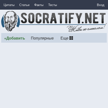
Цитаты
Статьи
Факты
Тесты
Вход
+Добавить
Популярные
Еще