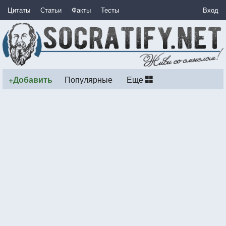
Цитаты
Статьи
Факты
Тесты
Вход
+Добавить
Популярные
Еще