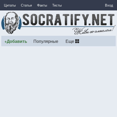
Цитаты
Статьи
Факты
Тесты
Вход
+Добавить
Популярные
Еще