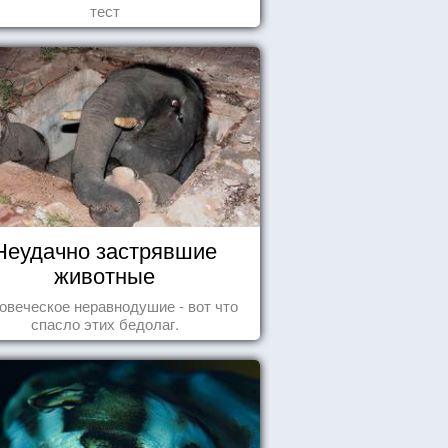
тест
Неудачно застрявшие
животные
овеческое неравнодушие - вот что
спасло этих бедолаг.