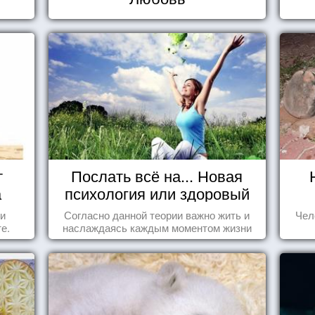
т
Послать всё на... Новая
а
психология или здоровый
пофигизм.
 и
Согласно данной теории важно жить и
Чел
е.
наслаждаясь каждым моментом жизни
осознанно и с удовольствием. Как это,
попробуем разобраться на реальных
примерах.