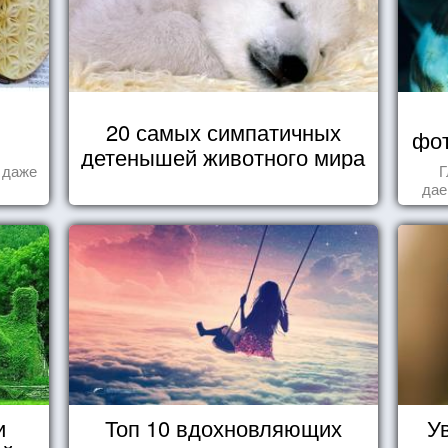
20 самых симпатичных
фот
детенышей животного мира
а даже
Г
дае
и
Топ 10 вдохновляющих
У