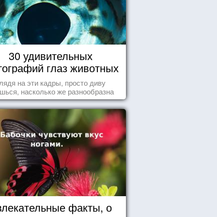
30 удивительных
ографий глаз животных
лядя на эти кадры, просто диву
шься, насколько же разнообразна
природа нашего мира!
влекательные факты, о