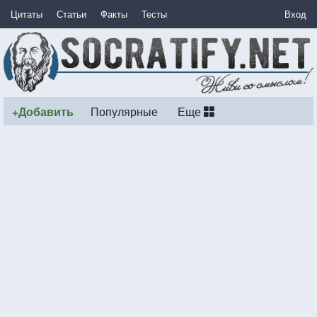
Цитаты
Статьи
Факты
Тесты
Вход
+Добавить
Популярные
Еще