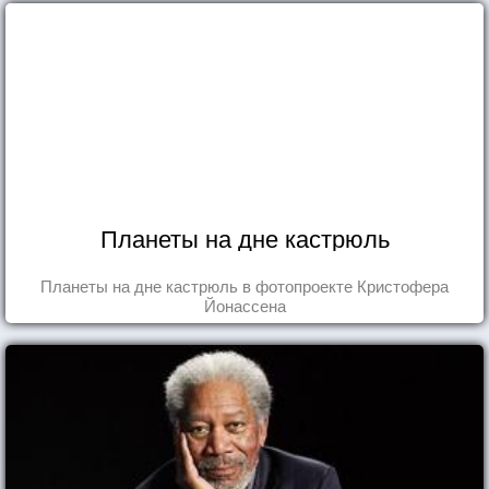
Планеты на дне кастрюль
Планеты на дне кастрюль в фотопроекте Кристофера
Йонассена