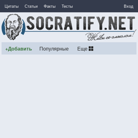
Цитаты
Статьи
Факты
Тесты
Вход
+Добавить
Популярные
Еще