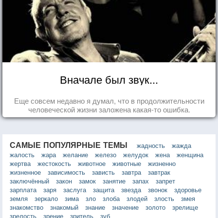
Вначале был звук...
Еще совсем недавно я думал, что в продолжительности
человеческой жизни заложена какая-то ошибка.
САМЫЕ ПОПУЛЯРНЫЕ ТЕМЫ
жадность
жажда
жалость
жара
желание
железо
желудок
жена
женщина
жертва
жестокость
животное
животные
жизненно
жизненное
зависимость
зависть
завтра
завтрак
заключённый
закон
замок
занятие
запах
запрет
зарплата
заря
заслуга
защита
звезда
звонок
здоровье
земля
зеркало
зима
зло
злоба
злодей
злость
змея
знакомство
знакомый
знание
значение
золото
зрелище
зрелость
зрение
зритель
зуб