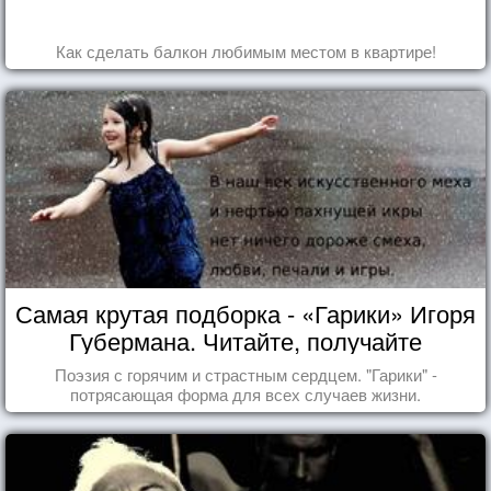
Как сделать балкон любимым местом в квартире!
Самая крутая подборка - «Гарики» Игоря
Губермана. Читайте, получайте
удовольствие!
Поэзия с горячим и страстным сердцем. "Гарики" -
потрясающая форма для всех случаев жизни.