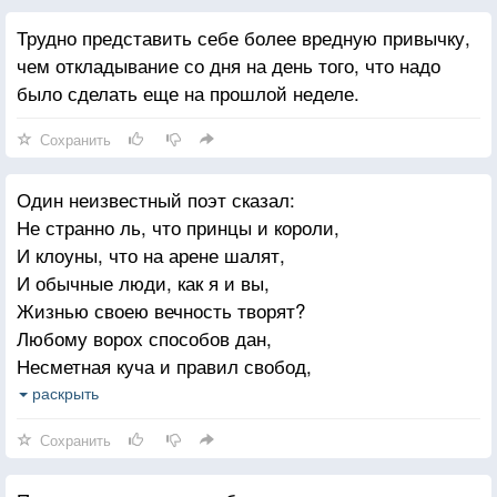
Трудно представить себе более вредную привычку,
чем откладывание со дня на день того, что надо
было сделать еще на прошлой неделе.
Сохранить
Один неизвестный поэт сказал:
Не странно ль, что принцы и короли,
И клоуны, что на арене шалят,
И обычные люди, как я и вы,
Жизнью своею вечность творят?
Любому ворох способов дан,
Несметная куча и правил свобод,
Но жизнь превращает каждый сам
раскрыть
Кто — в лестницу к небу, кто — в разрушенный
Сохранить
вход.