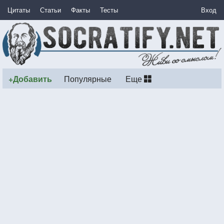
Цитаты
Статьи
Факты
Тесты
Вход
+Добавить
Популярные
Еще