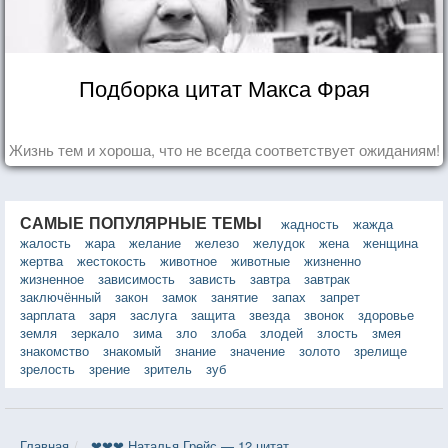
Подборка цитат Макса Фрая
Жизнь тем и хороша, что не всегда соответствует ожиданиям!
САМЫЕ ПОПУЛЯРНЫЕ ТЕМЫ
жадность
жажда
жалость
жара
желание
железо
желудок
жена
женщина
жертва
жестокость
животное
животные
жизненно
жизненное
зависимость
зависть
завтра
завтрак
заключённый
закон
замок
занятие
запах
запрет
зарплата
заря
заслуга
защита
звезда
звонок
здоровье
земля
зеркало
зима
зло
злоба
злодей
злость
змея
знакомство
знакомый
знание
значение
золото
зрелище
зрелость
зрение
зритель
зуб
Главная
❤❤❤ Наталья Грейс — 12 цитат