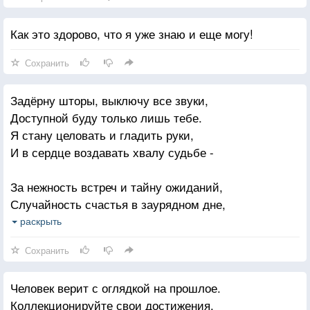
Как это здорово, что я уже знаю и еще могу!
Сохранить
Задёрну шторы, выключу все звуки,
Доступной буду только лишь тебе.
Я стану целовать и гладить руки,
И в сердце воздавать хвалу судьбе -
За нежность встреч и тайну ожиданий,
Случайность счастья в заурядном дне,
За упоительную ласковость лобзаний,
раскрыть
За то, что мы увидимся во сне.
Сохранить
Фитиль свечи горит и коротеет,
Человек верит с оглядкой на прошлое.
Лишь небо бесконечно высоко.
Коллекционируйте свои достижения.
Задёрну шторы я, и пусть свеча белеет,