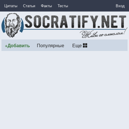
Цитаты
Статьи
Факты
Тесты
Вход
+Добавить
Популярные
Еще