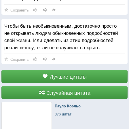
На сердце делается чисто и легко.
Сохранить
Ни музыка, ни ласковое море,
Чтобы быть необыкновенным, достаточно просто
Ни заповедник ароматных роз,
не открывать людям обыкновенных подробностей
Ни праздник, ни вино не смогут спорить
свой жизни. Или сделать из этих подробностей
С мерцаньем завитков твоих волос.
реалити-шоу, если не получилось скрыть.
И речь тиха, слова - как поцелуи.
Сохранить
Душа дрожит, как бабочки крыло.
И даже в церкви пенье "Аллилуйя!"
Лучшие цитаты
Затмить бы счастье встречи не могло.
Случайная цитата
Пауло Коэльо
376 цитат