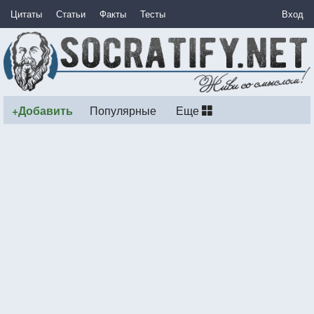
Цитаты
Статьи
Факты
Тесты
Вход
+Добавить
Популярные
Еще