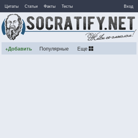
Цитаты
Статьи
Факты
Тесты
Вход
+Добавить
Популярные
Еще