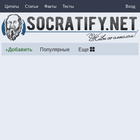
Цитаты
Статьи
Факты
Тесты
Вход
+Добавить
Популярные
Еще