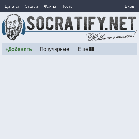
Цитаты
Статьи
Факты
Тесты
Вход
+Добавить
Популярные
Еще