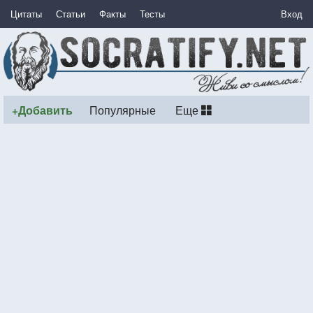
Цитаты
Статьи
Факты
Тесты
Вход
+Добавить
Популярные
Еще