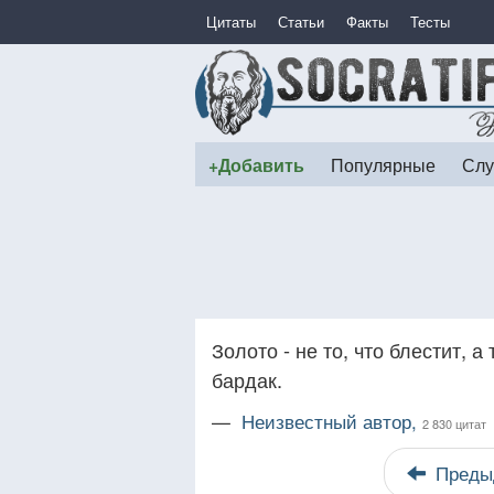
Цитаты
Статьи
Факты
Тесты
+Добавить
Популярные
Слу
Золото - не то, что блестит, а
бардак.
—
Неизвестный автор,
2 830 цитат
Преды