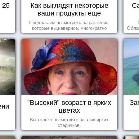
 25
Как выглядят некоторые
С
ваши продукты еще
живыми?
Предлагаем посмотреть на растения,
которые вы,наверное, многократно
Обяза
видели , но никогда не представляли
по
себе, что употребляете их в пищу.
"Высокий" возраст в ярких
За
ени
цветах
Вы только посмотрите на этих ярких
старичков!