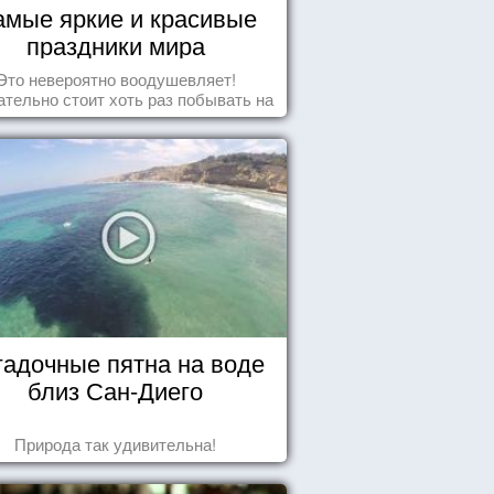
амые яркие и красивые
праздники мира
Это невероятно воодушевляет!
тельно стоит хоть раз побывать на
добных мероприятиях и получить
массу впечатлений!
гадочные пятна на воде
близ Сан-Диего
Природа так удивительна!