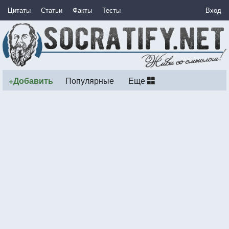
Цитаты
Статьи
Факты
Тесты
Вход
+Добавить
Популярные
Еще