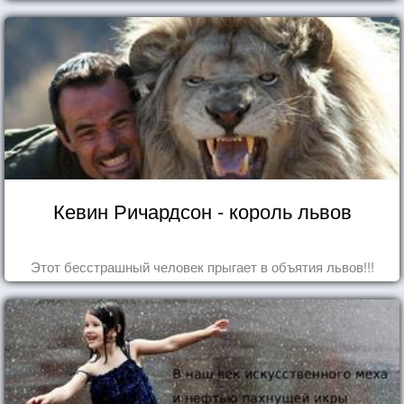
Кевин Ричардсон - король львов
Этот бесстрашный человек прыгает в объятия львов!!!