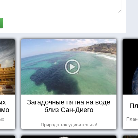
ых
Загадочные пятна на воде
Пл
имо
близ Сан-Диего
ы
ых
План
Природа так удивительна!