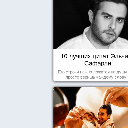
10 лучших цитат Эльч
Сафарли
Его строки нежно ложатся на душу
просто веришь каждому слову..