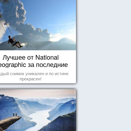
Лучшее от National
ographic за последние
пару лет
дый снимок уникален и по истине
прекрасен!