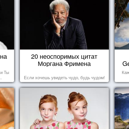
ина
20 неоспоримых цитат
Моргана Фримена
Ge
 и Ты
Каж
.
Если хочешь увидеть чудо, будь чудом!