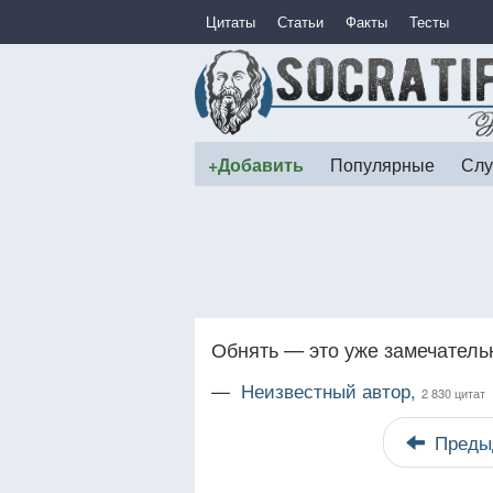
Цитаты
Статьи
Факты
Тесты
+Добавить
Популярные
Слу
Обнять — это уже замечатель
—
Неизвестный автор,
2 830 цитат
Преды