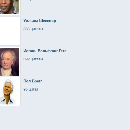
Уильям Шекспир
383 цитаты
Иоганн Вольфганг Гете
392 цитаты
Пол Брегг
95 цитат