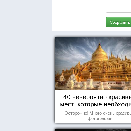
Сохранить
40 невероятно красив
мест, которые необход
увидеть пока вы жив
Осторожно! Много очень красив
фотографий