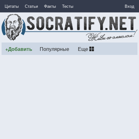
Цитаты
Статьи
Факты
Тесты
Вход
+Добавить
Популярные
Еще