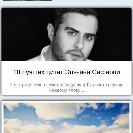
10 лучших цитат Эльчина Сафарли
Его строки нежно ложатся на душу и Ты просто веришь
каждому слову...