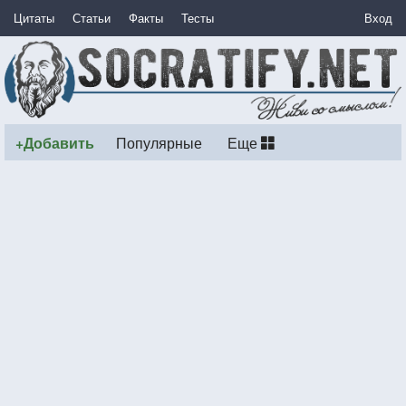
Цитаты
Статьи
Факты
Тесты
Вход
+Добавить
Популярные
Еще